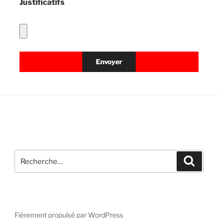
Justificatifs
Recherche
Recher
pour
:
Fièrement propulsé par WordPress