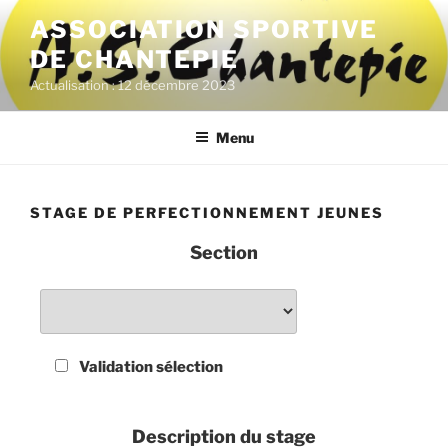
Aller
ASSOCIATION SPORTIVE
au
DE CHANTEPIE
contenu
principal
Actualisation : 12 décembre 2023
Menu
STAGE DE PERFECTIONNEMENT JEUNES
Section
Validation sélection
Description du stage