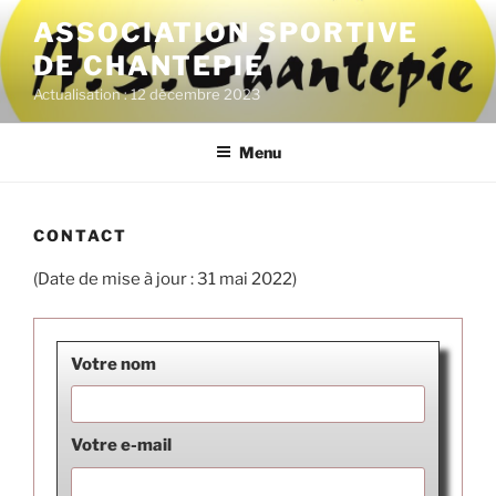
Aller
ASSOCIATION SPORTIVE
au
DE CHANTEPIE
contenu
principal
Actualisation : 12 décembre 2023
Menu
CONTACT
(Date de mise à jour : 31 mai 2022)
Votre nom
Votre e-mail